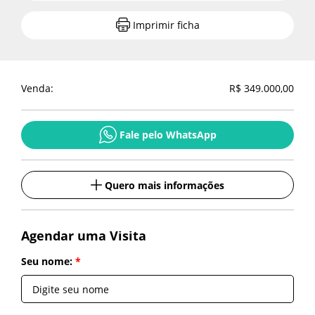
Compartilhe
Imprimir ficha
Imprimir ficha
Venda:
R$ 349.000,00
Fale pelo WhatsApp
Fale pelo WhatsApp
Quero mais informações
Quero mais informações
Quero mais informações
Agendar uma Visita
Seu nome:
Seu nome:
*
*
Voltar