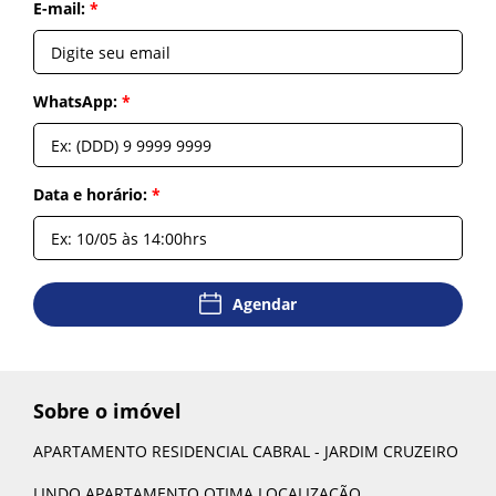
E-mail:
E-mail:
*
*
WhatsApp:
WhatsApp:
*
*
Voltar
Mensagem:
Data e horário:
*
*
Agendar
Agendar
Sobre o imóvel
Enviar
APARTAMENTO RESIDENCIAL CABRAL - JARDIM CRUZEIRO
Enviar
LINDO APARTAMENTO OTIMA LOCALIZAÇÃO