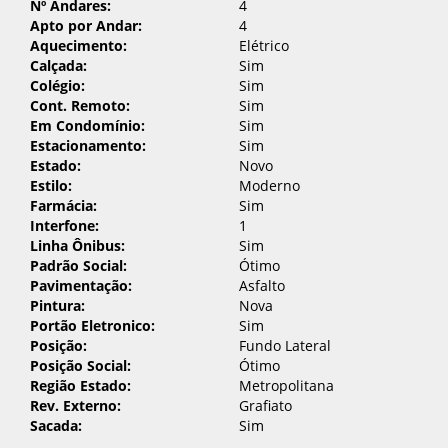
Nº Andares:
4
Apto por Andar:
4
Aquecimento:
Elétrico
Calçada:
Sim
Colégio:
Sim
Cont. Remoto:
Sim
Em Condomínio:
Sim
Estacionamento:
Sim
Estado:
Novo
Estilo:
Moderno
Farmácia:
Sim
Interfone:
1
Linha Ônibus:
Sim
Padrão Social:
Ótimo
Pavimentação:
Asfalto
Pintura:
Nova
Portão Eletronico:
Sim
Cadastre-se para salvar seus
Posição:
Fundo Lateral
imóveis
Posição Social:
Ótimo
Região Estado:
Metropolitana
Compartilhe esse imóvel:
Preencha seu e-mail:
*
Rev. Externo:
Grafiato
Sacada:
Sim