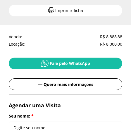
Compartilhe
Imprimir ficha
Imprimir ficha
Venda:
R$ 8.888,88
Locação:
R$ 8.000,00
Fale pelo WhatsApp
Fale pelo WhatsApp
Quero mais informações
Quero mais informações
Quero mais informações
Agendar uma Visita
Seu nome:
Seu nome:
*
*
Voltar