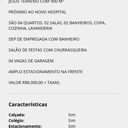
JESUS TERRENO COM 900 M²
Enviar
PRÓXIMO AO NOVO HOSPITAL
SÃO 04 QUARTOS, 02 SALAS, 02 BANHEIROS, COPA,
COZINHA, LAVANDERIA
DEP DE EMPREGADA COM BANHEIRO
Cadastre-se para salvar seus
SALÃO DE FESTAS COM CHURRASQUEIRA
imóveis
04 VAGAS DE GARAGEM
Compartilhe esse imóvel:
Preencha seu e-mail:
*
AMPLO ESTACIONAMENTO NA FRENTE
VALOR R$8.000,00 + TAXAS.
Cadastrar
Características
Cadastrar
Calçada:
Sim
Colégio:
Sim
Estacionamento:
Sim