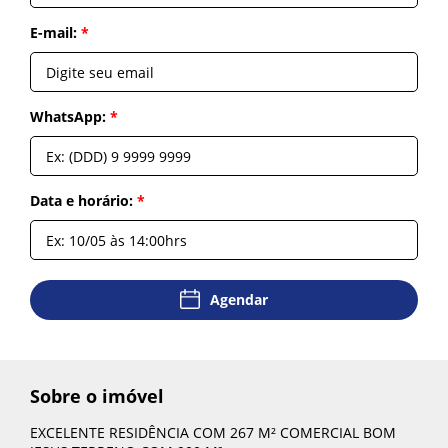
E-mail:
E-mail:
*
*
WhatsApp:
WhatsApp:
*
*
Voltar
Mensagem:
Data e horário:
*
*
Agendar
Agendar
Sobre o imóvel
Enviar
EXCELENTE RESIDÊNCIA COM 267 M² COMERCIAL BOM