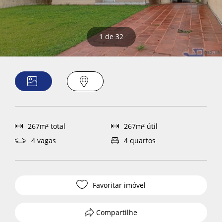
1
de 32
267m² total
267m² útil
4 vagas
4 quartos
Favoritar imóvel
Compartilhe