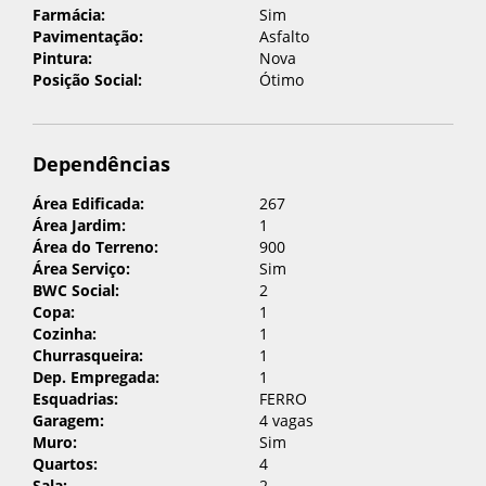
Farmácia:
Sim
Pavimentação:
Asfalto
Pintura:
Nova
Posição Social:
Ótimo
Dependências
Área Edificada:
267
Área Jardim:
1
Área do Terreno:
900
Área Serviço:
Sim
BWC Social:
2
Copa:
1
Cozinha:
1
Churrasqueira:
1
Dep. Empregada:
1
Esquadrias:
FERRO
Garagem:
4 vagas
Muro:
Sim
Quartos:
4
Sala:
2